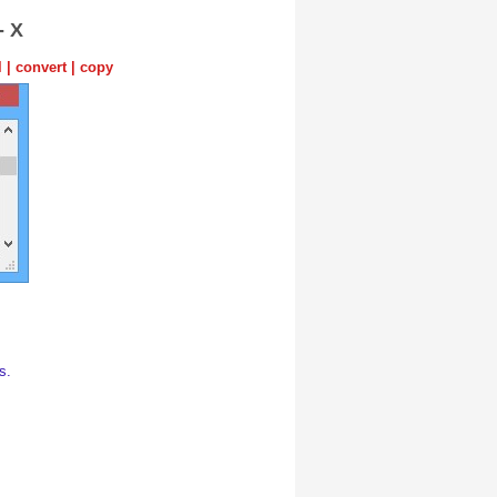
-
X
l
|
convert
|
copy
s.