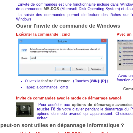
L’invite de commandes est une fonctionnalité incluse dans Windows 
de commandes
MS-DOS
(Microsoft Disk Operating System) et d’a
La saisie des commandes permet d’effectuer des tâches sur l'ord
Windows.
Ouvrir l'invite de commande de Windows
Exécuter la commande : cmd
Avec un 
Avec un 
fonction 
Ouvrez la
fenêtre Exécuter...
( Touches
[WIN]+[R]
)
Tapez la commande :
cmd
Comme
Invite de commandes avec le mode de démarrage avancé
Pour accéder aux
options de démarrage avancées
touche F8
de votre clavier pendant le démarrage du P
options du mode avancé qui apparaissent. Choisiss
échec
.
ut-on sont utiles en dépannage informatique ?