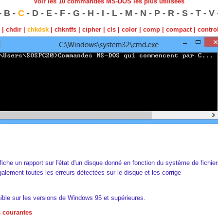
Voir les 10 commandes MS-DOS les plus utilisées
-
B
-
C
-
D
-
E
-
F
-
G
-
H
-
I
-
L
-
M
-
N
-
P
-
R
-
S
-
T
-
V
|
chdir
|
chkdsk
|
chkntfs
|
cipher
|
cls
|
color
|
comp
|
compact
|
contro
fiche un rapport sur l'état d'un disque donné en fonction du système de fichier
alement toutes les erreurs détectées sur le disque et les corrige
ible sur les versions de Windows 95 et supérieures.
s courantes