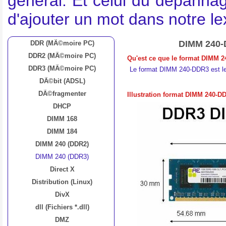
général. Et celui du dépannag
d'ajouter un mot dans notre l
DIMM 240-
DDR (MÃ©moire PC)
DDR2 (MÃ©moire PC)
Qu'est ce que le format DIMM 
DDR3 (MÃ©moire PC)
Le format DIMM 240-DDR3 est le 
DÃ©bit (ADSL)
DÃ©fragmenter
Illustration format DIMM 240-D
DHCP
DIMM 168
DIMM 184
DIMM 240 (DDR2)
DIMM 240 (DDR3)
Direct X
Distribution (Linux)
DivX
dll (Fichiers *.dll)
DMZ