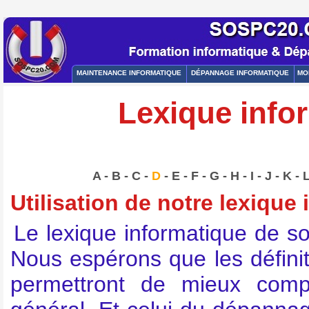
MAINTENANCE INFORMATIQUE
DÉPANNAGE INFORMATIQUE
MO
Lexique infor
A
-
B
-
C
-
D
-
E
-
F
-
G
-
H
-
I
-
J
-
K
-
Utilisation de notre lexique
Le lexique informatique de s
Nous espérons que les défin
permettront de mieux comp