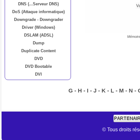
DNS (...Serveur DNS)
DoS (Attaque informatique)
Downgrade - Downgrader
Driver (Windows)
DSLAM (ADSL)
Mémoire
Dump
Duplicate Content
DVD
DVD Bootable
DVI
G
-
H
-
I
-
J
-
K
-
L
-
M
-
N
-
© Tous droits r