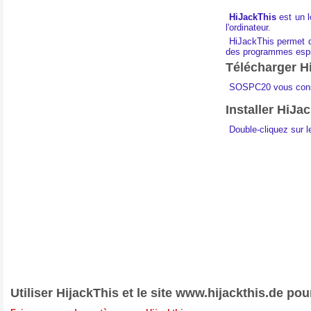
HiJackThis
est un l
l'ordinateur.
HiJackThis permet de
des programmes espi
Télécharger H
SOSPC20 vous cons
Installer HiJa
Double-cliquez sur l
Utiliser HijackThis et le site www.hijackthis.de po