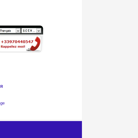
UR
age