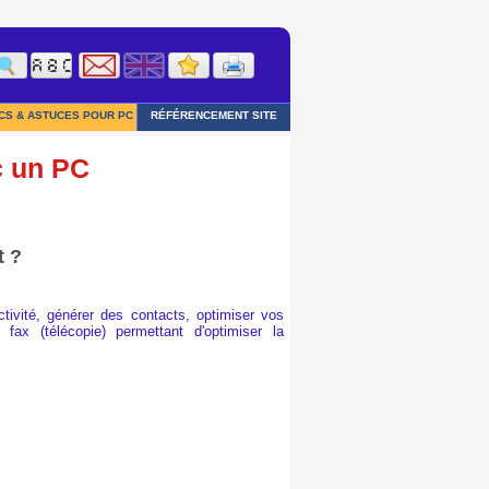
CS & ASTUCES POUR PC
RÉFÉRENCEMENT SITE
c un PC
t ?
tivité, générer des contacts, optimiser vos
e fax (télécopie) permettant d'optimiser la