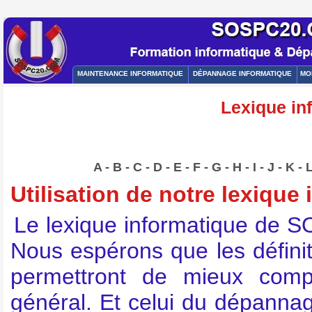
MAINTENANCE INFORMATIQUE
DÉPANNAGE INFORMATIQUE
MO
Lexique in
A
-
B
-
C
-
D
-
E
-
F
-
G
-
H
-
I
-
J
-
K
-
Utilisation de notre lexique
Le lexique informatique de 
Nous espérons que les défin
permettront de mieux comp
général. Et celui du dépannag