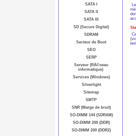
SATA I
Le
mé
SATA II
don
acc
SATA III
SD (Secure Digital)
St
Ce
SDRAM
(v
Secteur de Boot
ter
SEO
SERP
Serveur (RÃ©seau
informatique)
Services (Windows)
Silverlight
Sitemap
SMTP
SNR (Marge de bruit)
SO-DIMM 144 (SDRAM)
SO-DIMM 200 (DDR)
SO-DIMM 200 (DDR2)