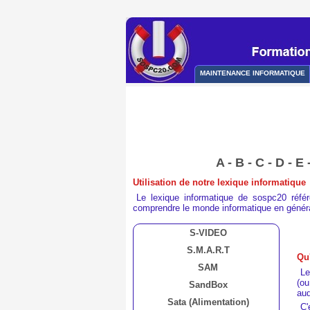
MAINTENANCE INFORMATIQUE
A
-
B
-
C
-
D
-
E
Utilisation de notre lexique informatique
Le lexique informatique de sospc20 réf
comprendre le monde informatique en général
S-VIDEO
S.M.A.R.T
Qu
SAM
L
(ou
SandBox
aud
Sata (Alimentation)
C'