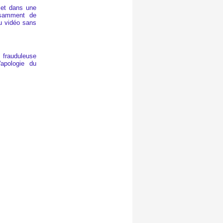
met dans une
fisamment de
u vidéo sans
t frauduleuse
'apologie du