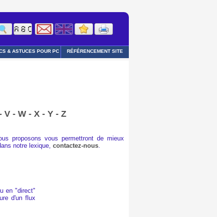
CS & ASTUCES POUR PC
RÉFÉRENCEMENT SITE
-
V
-
W
-
X
-
Y
-
Z
vous proposons vous permettront de mieux
dans notre lexique,
contactez-nous
.
u en "direct"
ure d'un flux