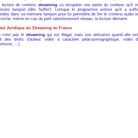
 lecteur de contenu
streaming
va récupérer une partie du contenu qu'il 
moire tampon (dite 'buffer'). Lorsque le programme estime qu'il a suf
nées dans sa mémoire tampon pour lui permettre de lire le contenu audio o
roche, même en cas de petit ralentissement réseau, la lecture démarre.
atut Juridique du Streaming en France
 n'est pas le
streaming
qui est illégal, mais son utilisation quand elle es
iol des droits d'auteur, vidéo à caractère pédo-pornographique, vidéo d
rorisme, ...).