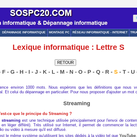
DÉPANNAGE INFORMATIQUE
MONTAGE PC
RÉSEAU INFORMATIQUE - INTERNET
TRU
Lexique informatique : Lettre S
-
F
-
G
-
H
-
I
-
J
-
K
-
L
-
M
-
N
-
O
-
P
-
Q
-
R
-
S
-
T
-
U
érence environ 1000 mots. Nous espérons que les définitions que nous 
. Et celui du dépannage en particulier. Pour nous proposer d'ajouter un mot 
Streaming
'est-ce que le principe du Streaming ?
e
streaming
est une technique utilisée principalement pour l'envoi de conten
 en léger différé). Très utilisé sur Internet, il permet de commencer la lect
io ou vidéo à mesure qu'il est diffusé.
est le même système qu'utilisent les sites dédiés à la vidéo tel que
YouTube
.