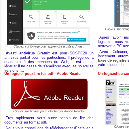
Cliquez sur l'ima
Après avoir in
logiciels, nous 
nettoyer le PC av
Cliquez sur l'image pour apprendre à utiliser Avast!
Avec Ccleaner
Avast! antivirus Gratuit
est pour SOSPC20 un
lancement automa
antivirus parfait pour les particuliers. Il protège de la
base de registre
e
quasi-totalité des menaces du Web, il est assez
votre disque dur...
léger et il ne cesse de s'améliorer avec les nouvelles
versions !...
Un logiciel pour lire les pdf : Adobe Reader
Un logiciel de c
Cliquez sur l'image pour télécharger Adobe Reader
Très rapidement vous aurez besoin de lire des
documents au format pdf.
Cliquez su
Nous vous conseillons de télécharger et d'installer le