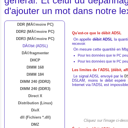
général. Et celui du dépannag
d'ajouter un mot dans notre l
DDR (MÃ©moire PC)
DDR2 (MÃ©moire PC)
Qu'est-ce que le débit ADSL
DDR3 (MÃ©moire PC)
On appelle
débit ADSL
la quant
recevoir.
DÃ©bit (ADSL)
On mesure cette quantité en Mb
DÃ©fragmenter
Pour les données que le PC peut
DHCP
Pour les données que le PC peut
DIMM 168
Les limites de l'ADSL (débit, aff
DIMM 184
Le signal ADSL envoyé par le
D
DSLAM, moins le débit espéré se
DIMM 240 (DDR2)
Internet via l'ADSL est impossible
DIMM 240 (DDR3)
Direct X
Distribution (Linux)
DivX
dll (Fichiers *.dll)
Cliquez sur l'image ci-des
DMZ