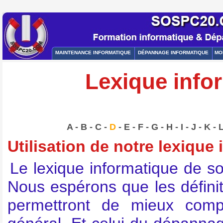
MAINTENANCE INFORMATIQUE
DÉPANNAGE INFORMATIQUE
MO
Lexique infor
A
-
B
-
C
-
D
-
E
-
F
-
G
-
H
-
I
-
J
-
K
-
Utilisation de notre lexique
Le lexique informatique de s
Nous espérons que les défin
permettront de mieux comp