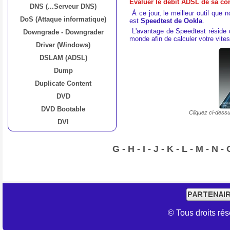
Évaluer le débit ADSL de sa c
DNS (...Serveur DNS)
À ce jour, le meilleur outil que 
DoS (Attaque informatique)
est
Speedtest de Ookla
.
L'avantage de Speedtest réside
Downgrade - Downgrader
monde afin de calculer votre vite
Driver (Windows)
DSLAM (ADSL)
Dump
Duplicate Content
DVD
DVD Bootable
Cliquez ci-dess
DVI
G
-
H
-
I
-
J
-
K
-
L
-
M
-
N
-
© Tous droits r