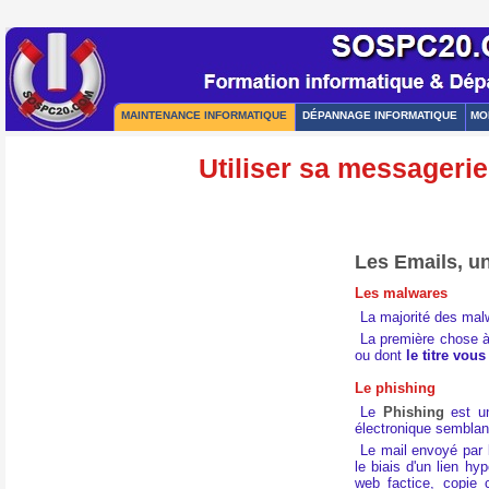
MAINTENANCE INFORMATIQUE
DÉPANNAGE INFORMATIQUE
MO
Utiliser sa messagerie
Les Emails, u
Les malwares
La majorité des mal
La première chose à
ou dont
le titre vou
Le phishing
Le
Phishing
est u
électronique semblant
Le mail envoyé par l
le biais d'un lien h
web factice, copie 